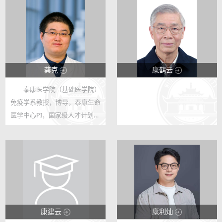
龚克
康鹤云
泰康医学院（基础医学院）
123
123
免疫学系教授，博导，泰康生命
27
5
医学中心PI，国家级人才计划入
选者
http://wbm.whu.edu.cn/info/1
350/6677.htm
https://tkclms.whu.edu.cn/inf
o/1160/5686.htm
康建云
康利灿