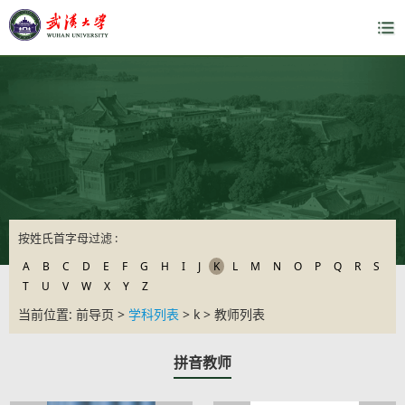
按姓氏首字母过滤 :
A
B
C
D
E
F
G
H
I
J
K
L
M
N
O
P
Q
R
S
T
U
V
W
X
Y
Z
当前位置: 前导页 >
学科列表
> k > 教师列表
拼音教师