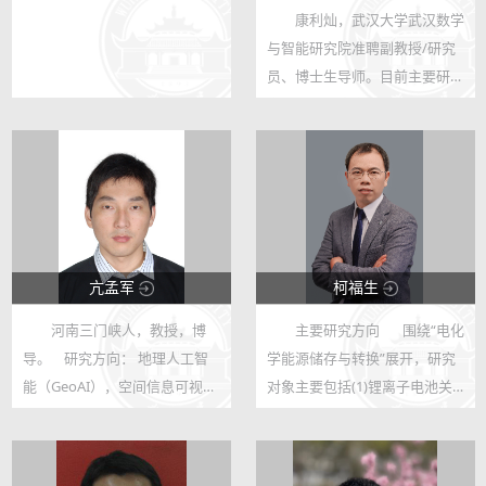
康利灿，武汉大学武汉数学
123
123
与智能研究院准聘副教授/研究
0
86
员、博士生导师。目前主要研究
方向包括深度学习、生成式学
习、强化学习、大语言模型、统
计计算、非参数统计。相关工作
发表在包括Ann. Stat、Nat.
Commun、J....
亢孟军
柯福生
河南三门峡人，教授，博
主要研究方向 围绕“电化
123
123
导。 研究方向： 地理人工智
学能源储存与转换”展开，研究
63
247
能（GeoAI），空间信息可视
对象主要包括(1)锂离子电池关
化，电子地图设计与开发 研究
键材料的设计及发展电化学原位
成果被广泛应用于航空机载电子
技术研究其界面过程;(2)电化学
地图系统装备、全国地名地址普
还原氧化C1小分子，如CO2、