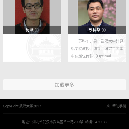
查以及大型公益/商用电子地
CO、CH4等，将电能和C1储存
图。参与获得J...
转换为...
柯灝
苏科华
苏科华，男，武汉大学计算
123
123
机学院教授、博导。研究主要集
1
57
中在最优传输（Optimal
Transport）领域，它是研究概
率测度间最优变换的一类优化问
题。在计算机图形学、机器视
加载更多
觉、人工智能、医学图像处理等
领域有着广泛的...
Copyright 武汉大学2017
帮助手册
地址：湖北省武汉市武昌区八一路299号 邮编：430072