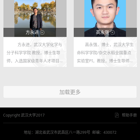
汉工业大学（现武汉理工大学）
计算机...
方永进
高永强
方永进，武汉大学化学与
高永强，博士，武汉大学生
123
123
分子科学学院 教授，博士生导
命科学学院/杂交水稻全国重点
888
34
师，入选国家级青年人才项目、
实验室PI，教授，博士生导师，
湖北省楚天学者计划。主要研究
从事植物电信号与胁迫响应研
方向为锂/钠离子电池电极材料
究，于2023年11月组建[植物电
和电解液等。于武汉大学获得博
信号实验室]。
加载更多
士学位，随后在新加坡南洋理工
大学和...
Copyright 武汉大学2017
帮助手册
地址：湖北省武汉市武昌区八一路299号 邮编：430072