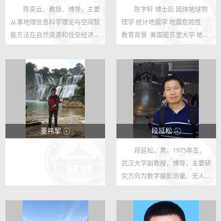
陈奕云，教授、博导，主要
陈宇轩 博士后 固体地球物
123
123
从事地理信息科学理论与空间智
理学 统计地震学 地震危险性
557
12
能方法在自然资源和低空经济领
教育背景  美国密苏里大学 地质
域的基础研究与工程应用，入选
学 博士 (University of Missouri,
国家重大人才计划青年学者，第
PhD)  中国科学技术大学 固体地
一完成人获地理信息科技进步奖
球物理学 学士 (USTC, BS) 工作
一等奖、长江科学技术奖科技进
经历  武汉大学博士...
步奖...
董祎挈
段延松
段延松，男，1975年生，
123
123
武汉大学副教授，博导，主要研
13
119
究方向为数字摄影测量、无人机
测绘、卫星影像处理、三线阵相
机处理、视觉测量、机器学习与
图像分类识别等。本科毕业于武