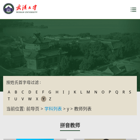
按姓氏首字母过滤 :
A
B
C
D
E
F
G
H
I
J
K
L
M
N
O
P
Q
R
S
T
U
V
W
X
Y
Z
当前位置: 前导页 >
学科列表
> y > 教师列表
拼音教师