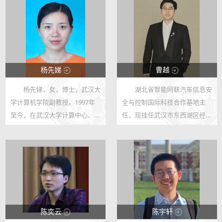
杨先娣
曹越
杨先娣，女，博士，武汉大
湖北省智能网联汽车信息安
123
123
学计算机学院副教授。1997年
全与控制国际科技合作基地主
12
955
至今，在武汉大学计算中心、计
任，现挂任武汉市东西湖区经济
算机学院从事教学和科研工作，
信息化和科技创新局（区数据
在国际期刊和核心期刊上，以第
局）副局长，武汉大学青年全球
一作者发表论文8篇。参与多项
合作大使、国家网络安全学院教
国家自然科学基金及教学教改研
授（历任网络空间安全系-系主
究项目。...
任、系统安...
陈奕云
陈宇轩