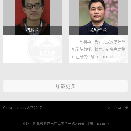
查以及大型公益/商用电子地
CO、CH4等，将电能和C1储存
图。参与获得J...
转换为...
柯灝
苏科华
苏科华，男，武汉大学计算
123
123
机学院教授、博导。研究主要集
1
57
中在最优传输（Optimal
Transport）领域，它是研究概
率测度间最优变换的一类优化问
题。在计算机图形学、机器视
加载更多
觉、人工智能、医学图像处理等
领域有着广泛的...
Copyright 武汉大学2017
帮助手册
地址：湖北省武汉市武昌区八一路299号 邮编：430072