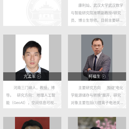
康利灿，武汉大学武汉数学
123
123
与智能研究院准聘副教授/研究
0
86
员、博士生导师。目前主要研究
方向包括深度学习、生成式学
习、强化学习、大语言模型、统
计计算、非参数统计。相关工作
发表在包括Ann. Stat、Nat.
Commun、J....
亢孟军
柯福生
河南三门峡人，教授，博
主要研究方向 围绕“电化
123
123
导。 研究方向： 地理人工智
学能源储存与转换”展开，研究
63
247
能（GeoAI），空间信息可视
对象主要包括(1)锂离子电池关
化，电子地图设计与开发 研究
键材料的设计及发展电化学原位
成果被广泛应用于航空机载电子
技术研究其界面过程;(2)电化学
地图系统装备、全国地名地址普
还原氧化C1小分子，如CO2、