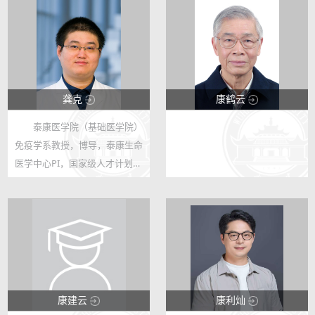
龚克
康鹤云
泰康医学院（基础医学院）
123
123
免疫学系教授，博导，泰康生命
27
5
医学中心PI，国家级人才计划入
选者
http://wbm.whu.edu.cn/info/1
350/6677.htm
https://tkclms.whu.edu.cn/inf
o/1160/5686.htm
康建云
康利灿