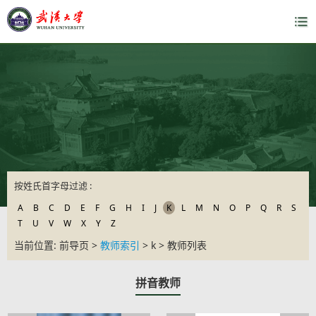
按姓氏首字母过滤 :
A
B
C
D
E
F
G
H
I
J
K
L
M
N
O
P
Q
R
S
T
U
V
W
X
Y
Z
当前位置: 前导页 >
教师索引
> k > 教师列表
拼音教师