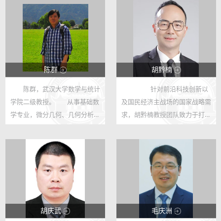
陈群
胡黔楠
陈群，武汉大学数学与统计
针对前沿科技创新以
123
123
学院二级教授。 从事基础数
及国民经济主战场的国家战略需
28
46
学专业，微分几何、几何分析方
求，胡黔楠教授团队致力于打造
向的教学与研究工作。 在 J.
人工智能驱动的科技创新和产业
Euro. Math. Soc.、Adv.
智能化发展模式。曾长期在德国
Math.、Amer. J. Math.、Calc.
爱尔兰根纽伦堡大学、美国加州
Var. & P.D.E.、Math. Zeit.、 Sci.
大学、京都大学、中国科学院
...
等...
胡庆武
毛庆洲