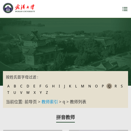
按姓氏首字母过滤 :
A
B
C
D
E
F
G
H
I
J
K
L
M
N
O
P
Q
R
S
T
U
V
W
X
Y
Z
当前位置: 前导页 >
教师索引
> q > 教师列表
拼音教师