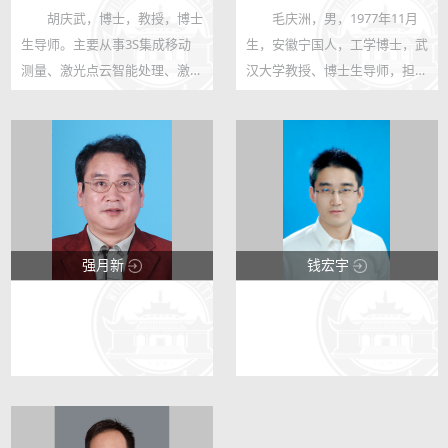
胡庆武，博士，教授，博士
毛庆洲，男，1977年11月
123
123
生导师。主要从事3S集成移动
生，安徽宁国人，工学博士，武
150
180
测量、激光点云智能处理、激光
汉大学教授、博士生导师，担任
视觉融合导航与3D制图、遥感
武汉大学宇航科学与技术研究院
考古与数字文化遗产和GIS工程
副主任。 主要从事测绘激光雷
等相关的教学、科研和产业化工
达传感器研制及公路、铁路及隧
作。武汉大学杰出教学贡献校长
道安全测量应用研究。近年来主
奖和“查全...
持国家重...
强月新
钱宏宇
123
123
23
3