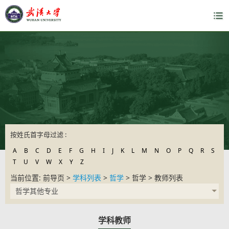
按姓氏首字母过滤 :
A
B
C
D
E
F
G
H
I
J
K
L
M
N
O
P
Q
R
S
T
U
V
W
X
Y
Z
当前位置: 前导页 >
学科列表
>
哲学
> 哲学 > 教师列表
哲学其他专业
学科教师