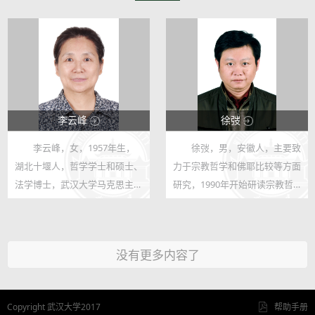
李云峰
徐弢
李云峰，女，1957年生，
徐弢，男，安徽人，主要致
17111
30959
湖北十堰人，哲学学士和硕士、
力于宗教哲学和佛耶比较等方面
9
15
法学博士，武汉大学马克思主义
研究，1990年开始研读宗教哲
学院教授。著有《马克思学说中
学经典，曾在华中师大跟随高新
人的概念》《微宏观生产主体与
民教授研究心灵哲学（1997-
历史唯物主义——真实的马克思
2000），在北京大学跟随赵敦
没有更多内容了
系列研究之二》《真实的〈资本
华教授攻读基督教哲学史
论〉—...
（2000-2003）。200...
Copyright 武汉大学2017
帮助手册