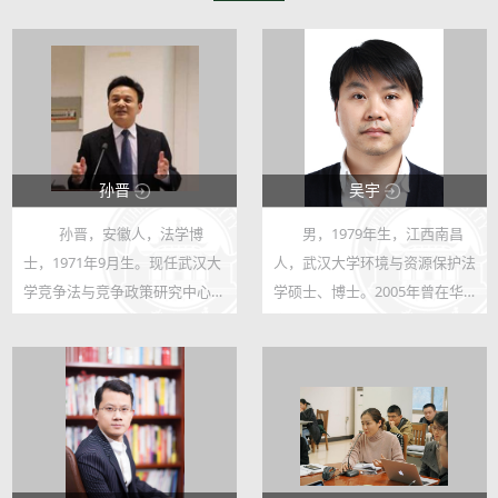
孙晋
吴宇
孙晋，安徽人，法学博
男，1979年生，江西南昌
58810
20267
士，1971年9月生。现任武汉大
人，武汉大学环境与资源保护法
99
8
学竞争法与竞争政策研究中心主
学硕士、博士。2005年曾在华
任、武汉大学网络治理研究院执
南农业大学法律系任助教，
行院长、法学院经济法教研室主
2010年博士毕业后在武汉大学
任，教授、博士生导师。湖北省
资源与环境工程学院从事博士后
十大杰出法学家，美国加州大学
研究，同时在环境法研究所任
伯克利分...
教。2015年11月至2...