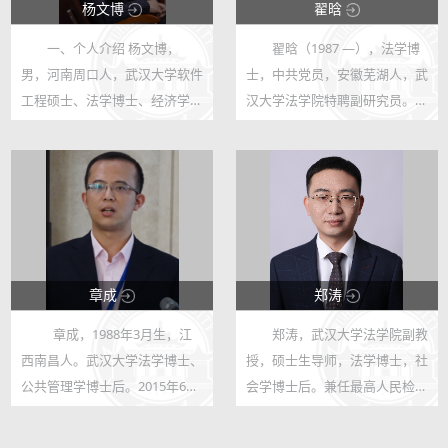
杨文博
翟晗
一、个人介绍 杨文博，
翟晗（1987 —），法学博
12406
26697
男，河南周口人，武汉大学软件
士，中共党员，安徽芜湖人，武
17
146
工程硕士、法学博士、经济学博
汉大学法学院特聘副研究员。主
士后。武汉大学经济与管理学院
讲课程：法律方法（本/硕）、
助理研究员、武汉大学法学院特
外国宪法（本/硕）、网络法
约研究员、中南财经政法大学司
（涉公法部分，硕），研究领
法鉴定中心特聘研究员、湖北大
域：政治宪法理论、比较宪法、
学法学院...
当代中国法治...
章成
郑涛
章成，1988年3月生，江
郑涛，武汉大学法学院副教
68006
9134
西南昌人。武汉大学法学博士、
授，硕士生导师，法学博士，社
122
19
公共管理学博士后。2015年6月
会学博士后。兼任最高人民检察
在武汉大学法学院获法学博士学
院检察公益诉讼研究基地（武汉
位后留校。2015年9月至2016年
大学）研究员，中国法学会民事