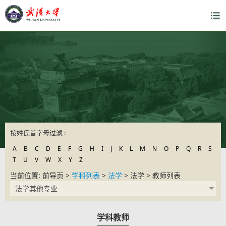
按姓氏首字母过滤 :
A
B
C
D
E
F
G
H
I
J
K
L
M
N
O
P
Q
R
S
T
U
V
W
X
Y
Z
当前位置: 前导页 >
学科列表
>
法学
> 法学 > 教师列表
法学其他专业
学科教师