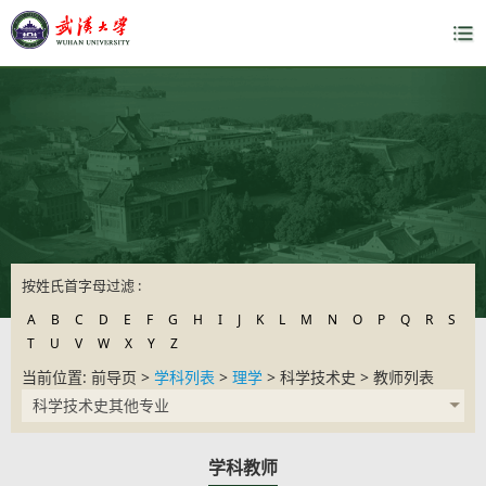
按姓氏首字母过滤 :
A
B
C
D
E
F
G
H
I
J
K
L
M
N
O
P
Q
R
S
T
U
V
W
X
Y
Z
当前位置: 前导页 >
学科列表
>
理学
> 科学技术史 > 教师列表
科学技术史其他专业
学科教师