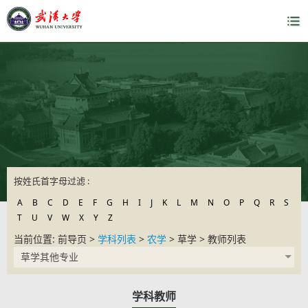
按姓氏首字母过滤 :
A
B
C
D
E
F
G
H
I
J
K
L
M
N
O
P
Q
R
S
T
U
V
W
X
Y
Z
当前位置: 前导页 >
学科列表
>
农学
> 草学 > 教师列表
草学其他专业
学科教师