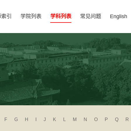
师索引
学院列表
学科列表
常见问题
English
F
G
H
I
J
K
L
M
N
O
P
Q
R