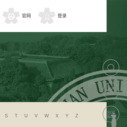
官网
登录
S
T
U
V
W
X
Y
Z