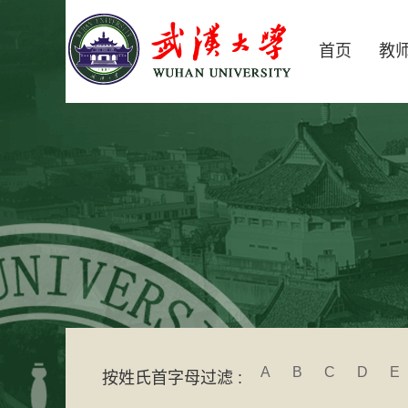
首页
教
A
B
C
D
E
按姓氏首字母过滤 :