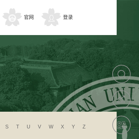
官网
登录
S
T
U
V
W
X
Y
Z