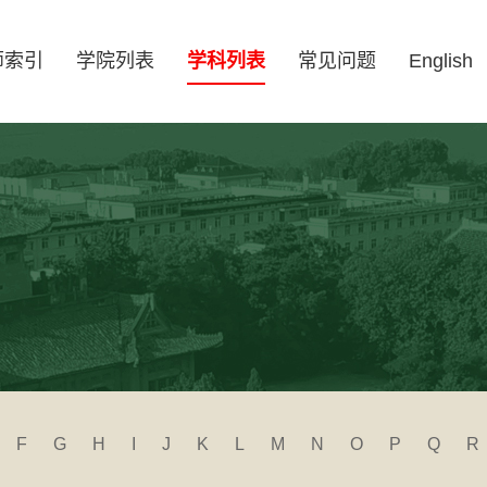
师索引
学院列表
学科列表
常见问题
English
F
G
H
I
J
K
L
M
N
O
P
Q
R