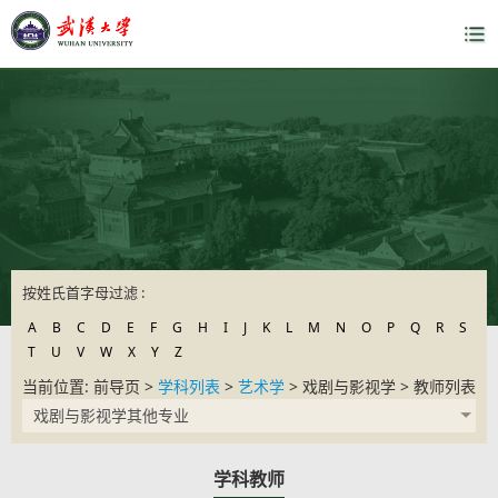
按姓氏首字母过滤 :
A
B
C
D
E
F
G
H
I
J
K
L
M
N
O
P
Q
R
S
T
U
V
W
X
Y
Z
当前位置: 前导页 >
学科列表
>
艺术学
> 戏剧与影视学 > 教师列表
戏剧与影视学其他专业
学科教师