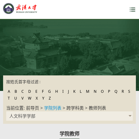
按姓氏首字母过滤 :
A
B
C
D
E
F
G
H
I
J
K
L
M
N
O
P
Q
R
S
T
U
V
W
X
Y
Z
当前位置: 前导页 >
学院列表
> 跨学科类 > 教师列表
人文科学学部
学院教师