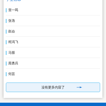
宫一鸣
张浩
赵焱
柯鸿飞
马振
周勇兵
何芸
没有更多内容了