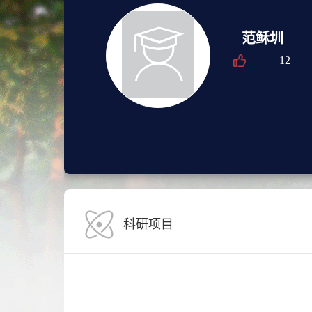
范稣圳
12
科研项目