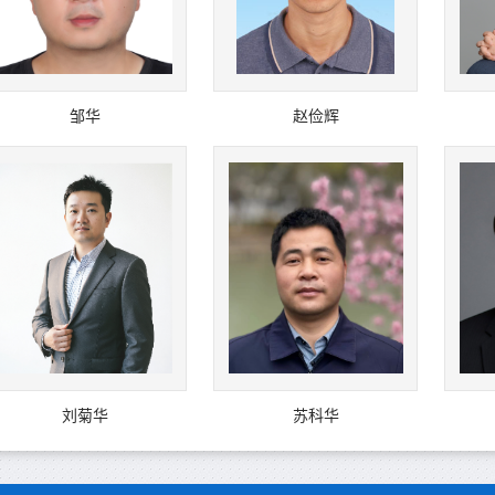
邹华
赵俭辉
刘菊华
苏科华