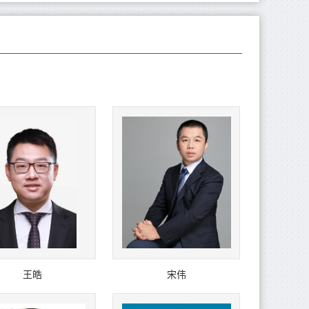
王皓
宋伟