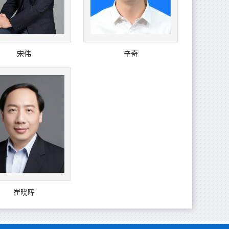
宋伟
辛奇
崔晓晖