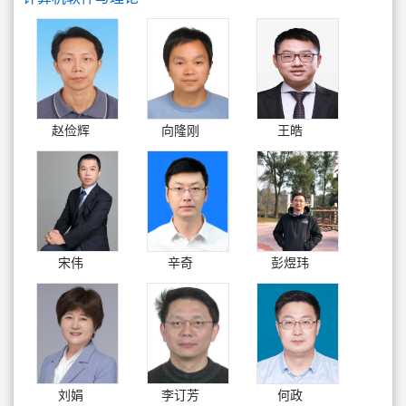
赵俭辉
向隆刚
王皓
宋伟
辛奇
彭煜玮
刘娟
李订芳
何政