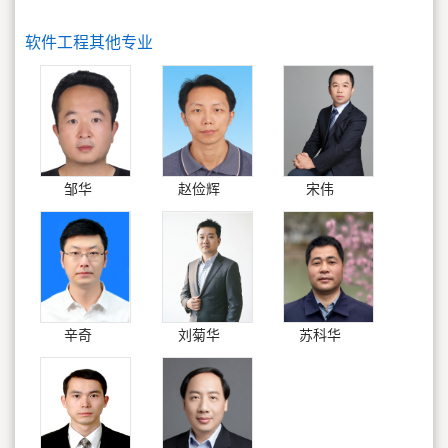
软件工程其他专业
邹华
赵俭辉
宋伟
辛奇
刘菊华
苏科华