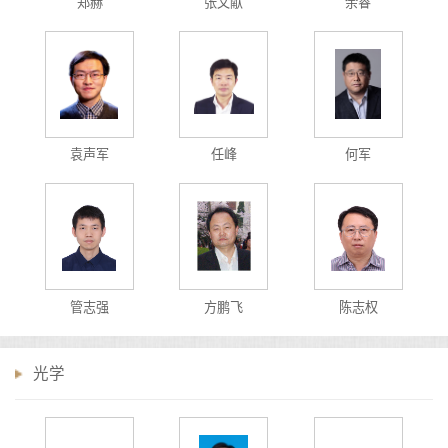
郑赫
张文献
余睿
袁声军
任峰
何军
管志强
方鹏飞
陈志权
光学