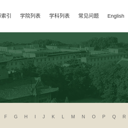
师索引
学院列表
学科列表
常见问题
English
F
G
H
I
J
K
L
M
N
O
P
Q
R