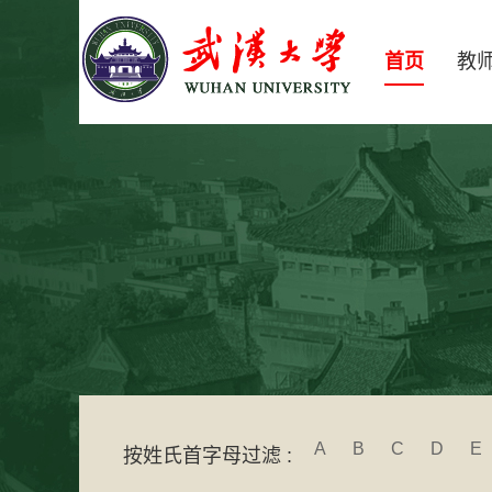
首页
教
A
B
C
D
E
按姓氏首字母过滤 :