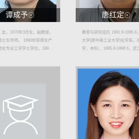
谭成予
唐红定
11108
6250
女，1970年3月生，副教授，
教育与研究经历 1991.9-1995.
士生导师。 1990年获得生产
大学(原中南工业大学)化学系，
16
2
动化专业工学学士学位，1996
学，本科； 1995.9-1998.6，
算机应用专...
化学学院，高分...