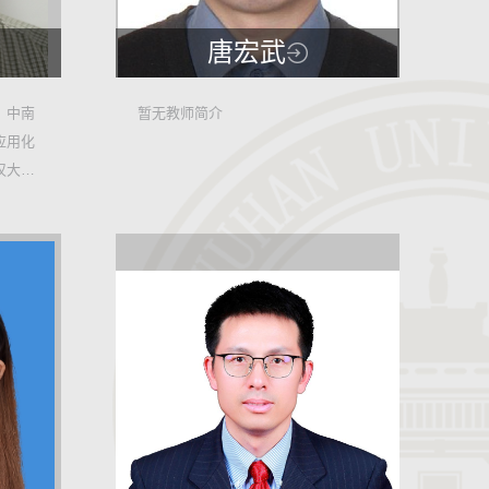
唐宏武
27656
6，中南
暂无教师简介
应用化
7
武汉大学