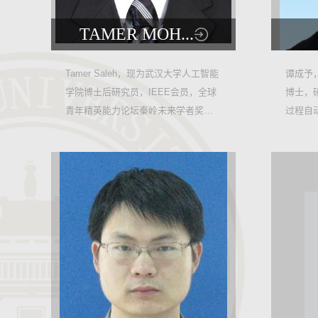
TAMER MOH...
9043
Tamer Saleh，现为武汉大学人工智能
谭成予，
学院博士后研究员，IEEE会员，全球
博士，硕
9
青年精英能力论坛秦岭未来学者奖获
过程自
得者，武汉大学优秀留...
年获得计