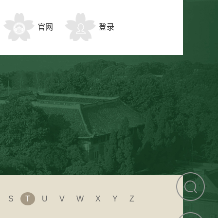
官网
登录
S
T
U
V
W
X
Y
Z