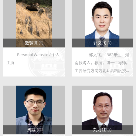
敖微微
郭文飞
Personal Website / 个人
郭文飞，1982年生，河
123
123
主页
南扶沟人，教授，博士生导师。
68
73
主要研究方向为北斗高精度授
时、GNSS接收机、低轨卫星导
航，以及相关的通信与信号处理
等。主持或参与国家自然科学基
金、国家重点研发计划、中国第
二代卫...
贺威
刘万红