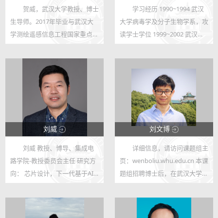
贺威，武汉大学教授、博士
学习经历 1990~1994 武汉
123
123
生导师。2017年毕业与武汉大
大学病毒学及分子生物学系，攻
364
8
学测绘遥感信息工程国家重点实
读学士学位 1999~2002 武汉大
验室。主要从事人工智能、机器
学生命科学学院，攻读硕士学位
学习、遥感图像处理与应用的研
2002~2005 武汉大学生命科学
究。已发表 Proceedings of the
学院，攻读博士学位
IEEE/Nature
2007~2008 新加坡国立大学医
Communications/IEEE T...
学院及Temasek Life ...
刘威
刘文博
刘威 教授、博导、集成电
详细信息，请访问课题组主
123
123
路学院-教授委员会主任 研究方
页：wenboliu.whu.edu.cn 本课
58
211
向： 芯片设计，下一代基于AI
题组招聘博士后，在武汉大学博
的芯片设计自动化 ( EDA ) 联系
后待遇的基础上，课题组择优发
方式： wliu@whu.edu.cn 一、
放额外津贴，欢迎来信联系。
学习工作经历： 2000、2003、
欢迎有志于科研的本科生和研究