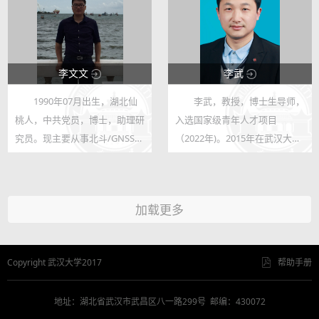
2008 武汉大学 ...
生加入，欢迎来信联系（邮件题
目注明...
李文文
李武
1990年07月出生，湖北仙
李武，教授，博士生导师，
123
123
桃人，中共党员，博士，助理研
入选国家级青年人才项目
17
169
究员。现主要从事北斗/GNSS精
（2022年)。2015年在武汉大学
密定轨定位及增强理论方法研
获得博士学位，导师雷爱文教
究，具体研究方向包括：北
授。2016-2021年在德国莱布尼
斗/GNSS多系统精密定位，低/
茨催化研究所从事博士后研究，
加载更多
高轨对地观测卫星星载GNSS精
合作导师Matthias Beller教授。
密定轨及其在电离层...
2022年2月入职...
Copyright 武汉大学2017
帮助手册
地址：湖北省武汉市武昌区八一路299号 邮编：430072