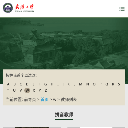
按姓氏首字母过滤 :
A
B
C
D
E
F
G
H
I
J
K
L
M
N
O
P
Q
R
S
T
U
V
W
X
Y
Z
当前位置: 前导页 >
首页
> w > 教师列表
拼音教师