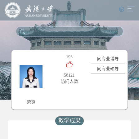
193
同专业博导
同专业硕导
58121
访问人数
荣爽
教学成果