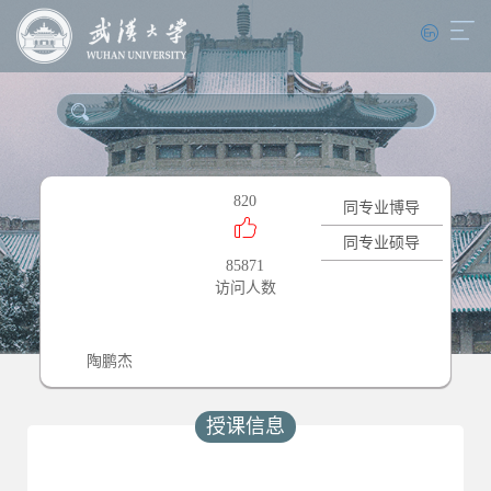
820
同专业博导
同专业硕导
85871
访问人数
陶鹏杰
授课信息