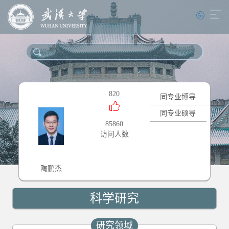
820
同专业博导
同专业硕导
85860
访问人数
陶鹏杰
科学研究
研究领域