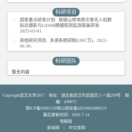
科研项目
国家重点研发计划.
陡峻山体地质灾害无人机群
贴近摄影与LiDAR精细探测监测装备研发.
2025-03-01.
其他研究项目.
多源系统研制(1867万).
2022-
06-30.
科研团队
暂无内容
Copyright武汉大学2017 地址：湖北省武汉市武昌区八一路299号 邮
编：430072
鄂ICP备05003330鄂公网安备42010602000219
最后更新时间：
2026
-
7
-
14
电脑版
新闻网
|
中文官网