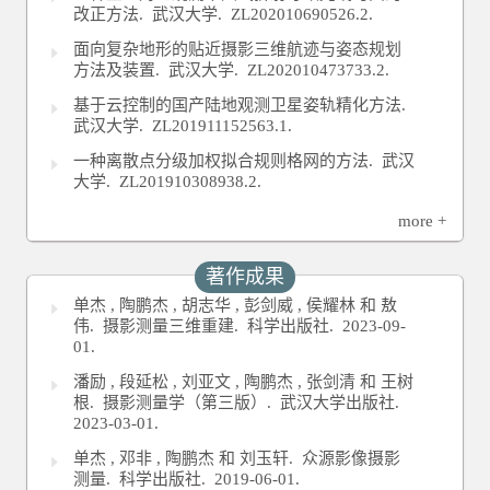
改正方法.
武汉大学.
ZL202010690526.2.
面向复杂地形的贴近摄影三维航迹与姿态规划
方法及装置.
武汉大学.
ZL202010473733.2.
基于云控制的国产陆地观测卫星姿轨精化方法.
武汉大学.
ZL201911152563.1.
一种离散点分级加权拟合规则格网的方法.
武汉
大学.
ZL201910308938.2.
more +
著作成果
单杰 , 陶鹏杰 , 胡志华 , 彭剑威 , 侯耀林 和 敖
伟. 摄影测量三维重建.
科学出版社.
2023-09-
01.
潘励 , 段延松 , 刘亚文 , 陶鹏杰 , 张剑清 和 王树
根. 摄影测量学（第三版）.
武汉大学出版社.
2023-03-01.
单杰 , 邓非 , 陶鹏杰 和 刘玉轩. 众源影像摄影
测量.
科学出版社.
2019-06-01.