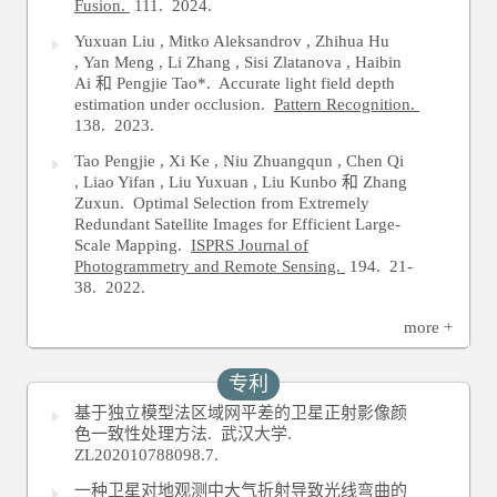
Fusion.
111.
2024.
Yuxuan Liu , Mitko Aleksandrov , Zhihua Hu
, Yan Meng , Li Zhang , Sisi Zlatanova , Haibin
Ai 和 Pengjie Tao*. Accurate light field depth
estimation under occlusion.
Pattern Recognition.
138.
2023.
Tao Pengjie , Xi Ke , Niu Zhuangqun , Chen Qi
, Liao Yifan , Liu Yuxuan , Liu Kunbo 和 Zhang
Zuxun. Optimal Selection from Extremely
Redundant Satellite Images for Efficient Large-
Scale Mapping.
ISPRS Journal of
Photogrammetry and Remote Sensing.
194.
21-
38.
2022.
more +
专利
基于独立模型法区域网平差的卫星正射影像颜
色一致性处理方法.
武汉大学.
ZL202010788098.7.
一种卫星对地观测中大气折射导致光线弯曲的