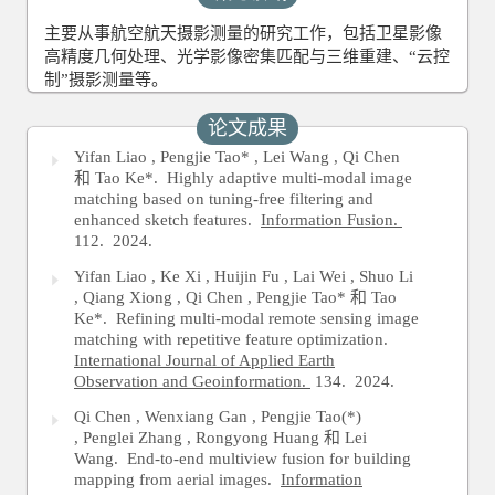
主要从事航空航天摄影测量的研究工作，包括卫星影像
高精度几何处理、光学影像密集匹配与三维重建、“云控
制”摄影测量等。
论文成果
Yifan Liao , Pengjie Tao* , Lei Wang , Qi Chen
和 Tao Ke*. Highly adaptive multi-modal image
matching based on tuning-free filtering and
enhanced sketch features.
Information Fusion.
112.
2024.
Yifan Liao , Ke Xi , Huijin Fu , Lai Wei , Shuo Li
, Qiang Xiong , Qi Chen , Pengjie Tao* 和 Tao
Ke*. Refining multi-modal remote sensing image
matching with repetitive feature optimization.
International Journal of Applied Earth
Observation and Geoinformation.
134.
2024.
Qi Chen , Wenxiang Gan , Pengjie Tao(*)
, Penglei Zhang , Rongyong Huang 和 Lei
Wang. End-to-end multiview fusion for building
mapping from aerial images.
Information