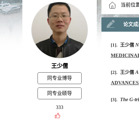
当前位
论文成
N
[1]. 王少儒
MEDICINA
王少儒
A
[2]. 王少儒
同专业博导
ADVANCES
同专业硕导
The G-tr
[3].
333