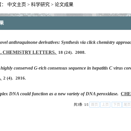
置：
中文主页
>
科学研究
>
论文成果
果
ovel anthraquinone derivatives: Synthesis via click chemistry approac
L CHEMISTRY LETTERS.
18
(24).
2008.
 highly conserved G-rich consensus sequence in hepatitis C virus core
.
2
(4).
2016.
iplex DNA could function as a new variety of DNA peroxidase.
CHE
共3条 1/1
首页
上页
下页
尾页