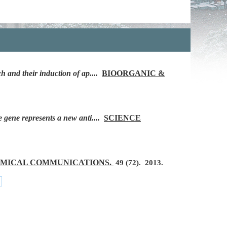
h and their induction of ap....
BIOORGANIC &
 gene represents a new anti....
SCIENCE
MICAL COMMUNICATIONS.
49
(72).
2013.