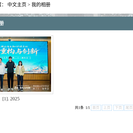
置：
中文主页
>
我的相册
册
[1]. 2025
共1条 1/1
首页
上页
下页
尾页