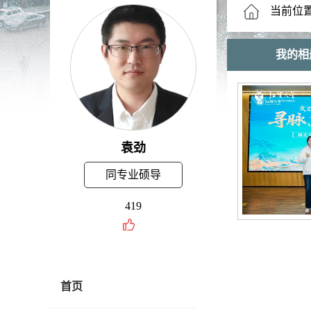
当前位
我的相
袁劲
同专业硕导
419
首页