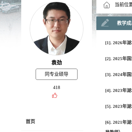
当前位
教学成
[1]. 20
[2]. 2
袁劲
同专业硕导
[3]. 20
418
[4]. 20
[5]. 20
首页
[6]. 2