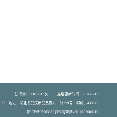
访问量：
00076817
次
最后更新时间：
2026
-
6
-
12
大学2017 地址：湖北省武汉市武昌区八一路299号 邮编：430072
鄂ICP备05003330鄂公网安备42010602000219