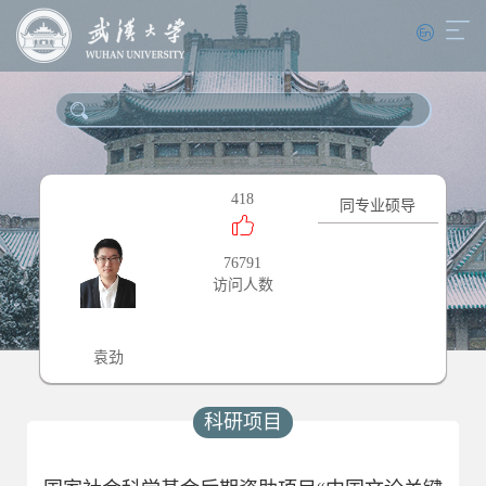
418
同专业硕导
76791
访问人数
袁劲
科研项目