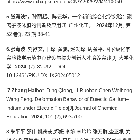
https://www.dxhx.pku.edu.cn/CN/Y2025/V/I/2410050.
5.张海波*
，孙丽超、陈云华，一个新的综合化学实验：聚
离子液体膜的制备及应用
[J].
广州化工，
2024年12月
, 第
52 卷第 23 期,38-41.
6.张海波
, 刘欲文, 丁琼, 黄驰, 赵发琼, 周金平. 国家级化学
实验教学示范中心建设与拔尖创新人才培养实践[J]. 大学化
学,
2024
, (7): 82 -92 . DOI:
10.12461/PKU.DXHX202405012.
7.Zhang Haibo*
, Ding Qiong, Li Ruohan,Chen Weihong,
Wang Peng. Deformation Behavior of Eutectic Gallium–
Indium under Electric Fields[J].Journal of Chemical
Education
2024,
101 (2), 693-700.
8.
朱平平,邵伟,姚奇志,郑媛,李婉,李玲玲,张万群,查正根,关