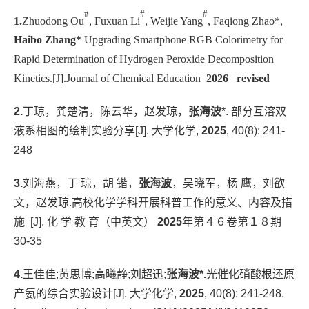
#
#
#
1.
Zhuodong Ou
,
Fuxuan Li
,
Weijie Yang
,
Faqiong Zhao*,
Haibo Zhang*
Upgrading Smartphone RGB Colorimetry for
Rapid Determination of Hydrogen Peroxide Decomposition
Kinetics.
[J].Journal of Chemical Education
2026 revised
2.
丁琼，龚楚清，陈云华，赵发琼，
张海波
*. 部分互溶双
液系相图的绘制实验分享[J]. 大学化学,
2025
, 40(8): 241-
248
3.
刘海燕，丁 琼，胡 锴，
张海波
，吴晓军，杨 鹰，刘欲
文，赵发琼.高校化学学科开展科普工作的意义、内容及措
施 [J]. 化 学 教 育（中英文）
2025
年第４６卷第１８期
30-35
4.
王佳佳;黄思博;高曦静;刘超迅
;
张海波*
.
光催化硝酸根还原
产氨的综合实验设计[J]. 大学化学,
2025
, 40(8): 241-248.