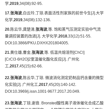
学,
2019
,34(08):92-95.
17.张海波
,白云玲,丁琼.表面活性剂家族的前世今生[J].大学
化学,
2019
,34(08):132-136.
20.
陈云华,龚楚清,
张海波
,等. 饱和蒸气压测定实验中气流
量调控装置的改进[J]. 大学化学,
2018
,33(12):51-55.
DOI:10.3866/PKU.DXHX201804005.
21.
黄仕雄,曹金,
张海波
,等. 低温共熔溶剂[ChCl]
[CrCl3·6H2O]2室温催化酯化反应[J]. 广州化
工,
2017
,45(15):62-66.
22.张海波
,陈云华,丁琼. 微波消化测定奶制品钙含量的微型
化实验[J]. 广州化工,
2017
,45(20):140-142.
DOI:10.3969/j.issn.1001-9677.2017.20.049.
23.张海波
,丁琼,谢音. Bronsted酸性离子液体催化合成乙酸