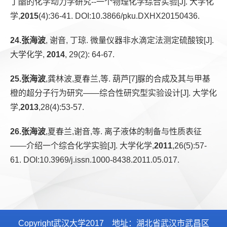
丁酯的化学动力学研究--一个物理化学综合实验[J]. 大学化
学,
2015
(4):36-41. DOI:10.3866/pku.DXHX20150436.
24.张海波
, 谢音, 丁琼. 微量仪器非水滴定法测定硫酸铵[J].
大学化学,
2014
, 29(2): 64-67.
25.张海波
,龚林波,夏春兰,等. 葫芦[7]脲的合成及其与甲基
橙的超分子行为研究——综合性研究型实验设计[J]. 大学化
学,
2013
,28(4):53-57.
26.张海波
,夏春兰,谢音,等. 离子液体的制备与性质表征
——介绍一个综合化学实验[J]. 大学化学,
2011
,26(5):57-
61. DOI:10.3969/j.issn.1000-8438.2011.05.017.
Copyright武汉大学2017 地址：湖北省武汉市武昌区