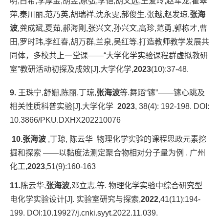
明,白希,李厚金,胡昱,原弘,李恺,胡文远,王爱玲,赵军龙,翟翠
萍,秦川丽,范乃英,胡瑞祥,沈永雯,郝俊生,张越,赵发琼,
张海
波
,龚成斌,夏茹,郝海刚,张兴文,孙兴文,高珍,范勇,郭栋才,曹
田,罗时玮,李红春,胡万群,兰泉,吴红等.打造教师教学发展共
同体，多校共上一堂课——“大学化学实验课程群虚拟教研
室”教研活动初探及成效[J].大学化学,
2023
(10):37-48.
9.
王珠宁,舒姗,陈丽,丁琼,
张海波
等.舞蹈“镓”——镓心跳及
相关性质科普实验[J].大学化学
2023
, 38(4): 192-198. DOI:
10.3866/PKU.DXHX202210076
10.
张海波
,丁琼, 陈云华 物理化学实验的课程思政元素挖
掘和探索 ——以黏度法测定聚合物相对分子量为例 . 广州
化工,
2023
,51(9):160-163
11.
陈云华,
张海波
,邓立志,等. 物理化学实验中综合研究型
电化学实验设计[J]. 实验室研究与探索,
2022
,41(11):194-
199. DOI:10.19927/j.cnki.syyt.2022.11.039.