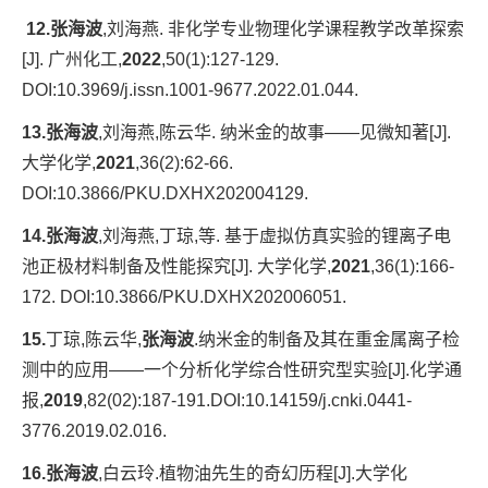
12.
张海波
,刘海燕. 非化学专业物理化学课程教学改革探索
[J]. 广州化工,
2022
,50(1):127-129.
DOI:10.3969/j.issn.1001-9677.2022.01.044.
13.张海波
,刘海燕,陈云华. 纳米金的故事——见微知著[J].
大学化学,
2021
,36(2):62-66.
DOI:10.3866/PKU.DXHX202004129.
14.张海波
,刘海燕,丁琼,等. 基于虚拟仿真实验的锂离子电
池正极材料制备及性能探究[J]. 大学化学,
2021
,36(1):166-
172. DOI:10.3866/PKU.DXHX202006051.
15.
丁琼,陈云华,
张海波
.纳米金的制备及其在重金属离子检
测中的应用——一个分析化学综合性研究型实验[J].化学通
报,
2019
,82(02):187-191.DOI:10.14159/j.cnki.0441-
3776.2019.02.016.
16.张海波
,白云玲.植物油先生的奇幻历程[J].大学化