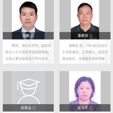
侯鹏
潘春旭
教授、博士生导师，国家高
潘春旭 男，1962年1月出生
123
123
层次人才计划青年项目获得者。
于河南偃师。工学博士，武汉市
50
50
主要从事深部岩体力学与渗流力
政协委员，宝钢教育奖获得者，
学领域的研究工作。主持国家高
“全国（百篇）优秀博士学位论
层次人才计划青年项目、国家重
文”获得者，交通部跨世纪学术
点实验室开放基金课题、企业项
带头人，973课题负责人。现为
目多项，参与国家重点研发计划
武汉大学物理科学与技术学院教
“深...
授（二...
庞奥运
庞小平