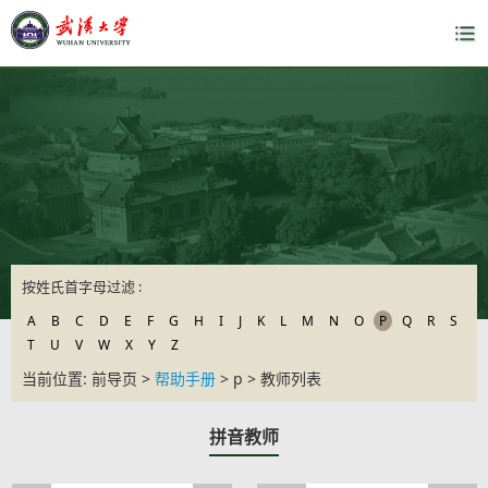
按姓氏首字母过滤 :
A
B
C
D
E
F
G
H
I
J
K
L
M
N
O
P
Q
R
S
T
U
V
W
X
Y
Z
当前位置: 前导页 >
帮助手册
> p > 教师列表
拼音教师