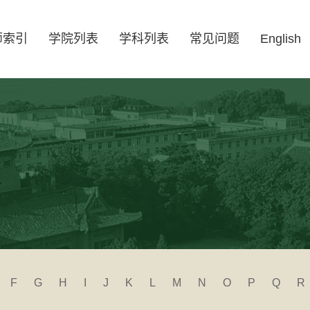
师索引
学院列表
学科列表
常见问题
English
F
G
H
I
J
K
L
M
N
O
P
Q
R