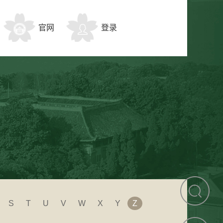
官网
登录
S
T
U
V
W
X
Y
Z