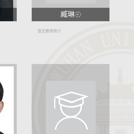
臧琳
5512
暂无教师简介
2