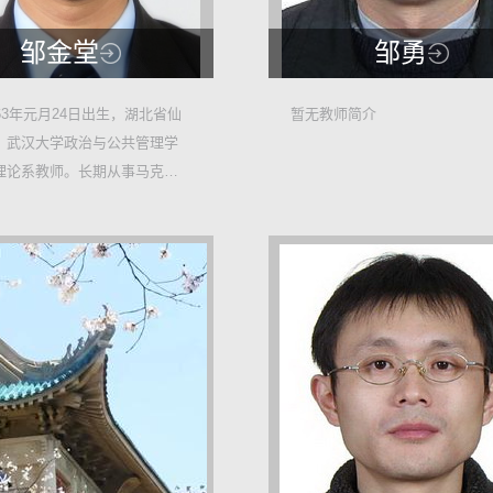
邹金堂
邹勇
12382
12250
63年元月24日出生，湖北省仙
暂无教师简介
，武汉大学政治与公共管理学
53
73
理论系教师。长期从事马克思
教育工作，讲...