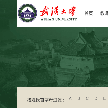
首页
教
A
B
C
D
E
按姓氏首字母过滤 :