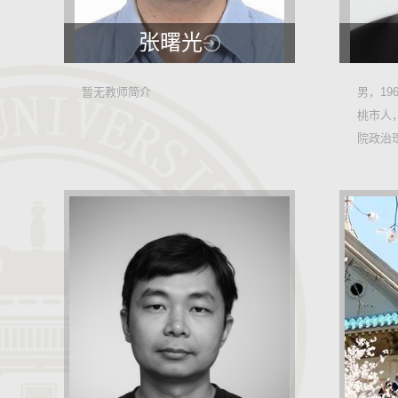
张曙光
12278
暂无教师简介
男，19
桃市人
53
院政治
主义思想