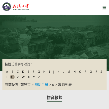
按姓氏首字母过滤 :
A
B
C
D
E
F
G
H
I
J
K
L
M
N
O
P
Q
R
S
T
U
V
W
X
Y
Z
当前位置: 前导页 >
帮助手册
> u > 教师列表
拼音教师