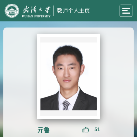
教师个人主页
亓鲁
51