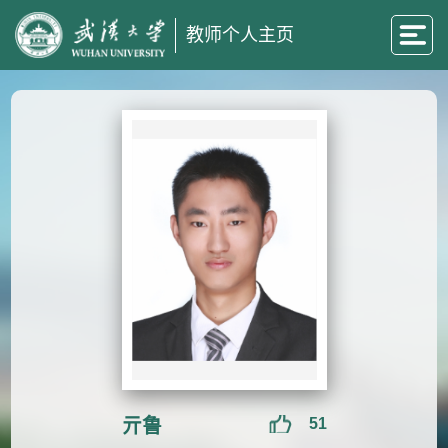
教师个人主页
亓鲁
51