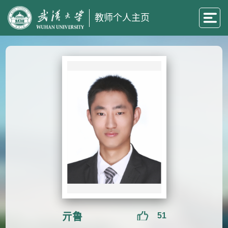
教师个人主页
亓鲁
51