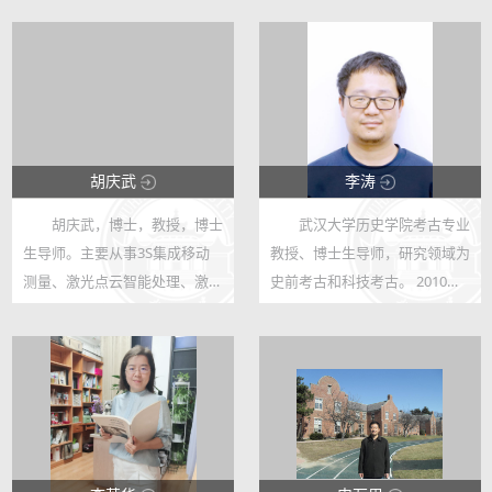
胡庆武
李涛
胡庆武，博士，教授，博士
武汉大学历史学院考古专业
147586
94246
生导师。主要从事3S集成移动
教授、博士生导师，研究领域为
150
709
测量、激光点云智能处理、激光
史前考古和科技考古。 2010
视觉融合导航与3D制图、遥感
年，中国科学院大学取得科技考
考古与数字文化遗产和GIS工程
古方向的理学博士学位，师从著
等相关的教学、科研和产业化工
名科技考古学家王昌燧教授。
作。武汉大学杰出教学贡献校长
2016年，美国匹兹堡大学取得
奖和“查全...
考古人类学方...