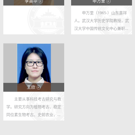
李英华
申万里
申万里（1965-）山东嘉祥
7055
25660
人。武汉大学历史学院教授，武
13
6
汉大学中国传统文化中心兼职教
授。主要经历：2002.6月南开大
学博士毕业到武汉大学历史学院
工作，2005-2007于武汉大学博
士后流动站进行兼职博士后研
究，2009-...
王欣
主要从事科技考古研究与教
18156
学。研究方向为植物考古、稳定
16
同位素生物考古、史前农业，农
田管理。主持国家社科基金青年
项目1项，在《International