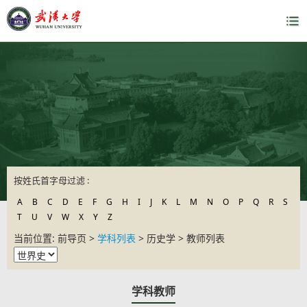
按姓氏首字母过滤 :
A
B
C
D
E
F
G
H
I
J
K
L
M
N
O
P
Q
R
S
T
U
V
W
X
Y
Z
当前位置: 前导页 >
学科列表
> 历史学 > 教师列表
学科教师