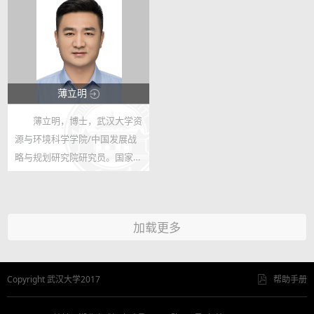
2013年8月在美国加利福尼亚大
PC2021087 主持 项目名称：
学戴维斯分校做访问学者。主要
2021 年度中国博士后国际交流
从事水库...
派出...
薄立明
薄立明，博士，武汉大学资
7946
源与环境科学学院/中国发展战
6
略与规划研究院研究员。国家注
册城乡规划师，中国城市科学研
究会城市更新专业委员会委员、
湖北省区域经济学会理事、湖北
加载更多
省测绘地理信息学会调查监测专
业委员...
Copyright 武汉大学2017
帮助手册