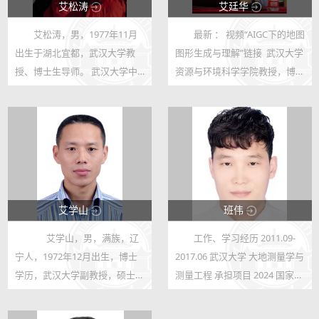
艾松涛
艾廷华
艾松涛，男，1977年11月
最新 ： 视频“AIGC下的地图
20273
150972
出生于湖北宜都，武汉大学教
图形生成与理解”链接 武汉大学
58
331
授、博士生导师。 武汉大学中
资源与环境科学学院教授，博士
国南极测绘研究中心 副主任，
生导师，学院教授委员会主任。
武汉大学全球化发展战略咨询委
从事地图学与地理信息科学的教
员会委员。 湖北省南北极科学
学与研究工作，近期致力于“地
考察学会 理事长； 国际南极研
图+人工智能”的研究。 研究方...
究科学委员会...
艾学山
班伟
艾学山，男，满族，辽
工作、学习经历 2011.09-
56458
14918
宁人，1972年12月出生，博士
2017.06 武汉大学 大地测量学与
52
17
学历，武汉大学副教授，硕士生
测量工程 承担项目 2024 国家自
导师，湖北省水利学会水资源专
然科学基金面上项目 主持 2021
业委员会秘书。2012年9月至
“博士后国际交流计划”派出项目