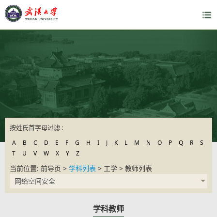
按姓氏首字母过滤 :
A
B
C
D
E
F
G
H
I
J
K
L
M
N
O
P
Q
R
S
T
U
V
W
X
Y
Z
当前位置: 前导页 >
学科列表
> 工学 > 教师列表
网络空间安全
学科教师