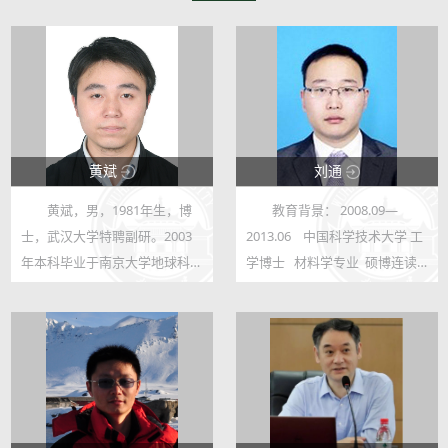
黄斌
刘通
黄斌，男，1981年生，博
教育背景： 2008.09—
31491
23293
士，武汉大学特聘副研。2003
2013.06 中国科学技术大学 工
33
68
年本科毕业于南京大学地球科学
学博士 材料学专业 硕博连读
系地质工程专业；2006年硕士
2004.09—2008.07 哈尔滨工业
毕业于浙江大学土建学院岩土工
大学 工学学士 材料科学与工
程专业；2016年博士毕业于武
程专业 工作经历： 2017.11-至
汉大学土建学院岩土工程专业，
今 武汉大学动力与机械...
完成题为《软...