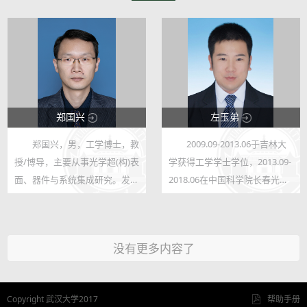
郑国兴
左玉弟
郑国兴，男，工学博士，教
2009.09-2013.06于吉林大
145925
36370
授/博导，主要从事光学超(构)表
学获得工学学士学位，2013.09-
1525
74
面、器件与系统集成研究。发表
2018.06在中国科学院长春光学
期刊论文130余篇，最高单引
精密机械与物理研究所进行硕博
>3k，连续入选"爱思唯尔中国高
连读，获得工学博士学位；
被引学者"及"斯坦福全球前2%
2018.10-2020.07在武汉大学遥
没有更多内容了
顶尖科学家榜单"，授权国家发
感信息工程学院从事博士后研究
明专利150...
工作；2020.0...
Copyright 武汉大学2017
帮助手册