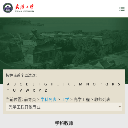
按姓氏首字母过滤 :
A
B
C
D
E
F
G
H
I
J
K
L
M
N
O
P
Q
R
S
T
U
V
W
X
Y
Z
当前位置: 前导页 >
学科列表
>
工学
> 光学工程 > 教师列表
光学工程其他专业
学科教师