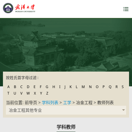
按姓氏首字母过滤 :
A
B
C
D
E
F
G
H
I
J
K
L
M
N
O
P
Q
R
S
T
U
V
W
X
Y
Z
当前位置: 前导页 >
学科列表
>
工学
> 冶金工程 > 教师列表
冶金工程其他专业
学科教师