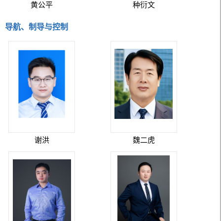
黄公平
种衍文
导航、制导与控制
谢洪
魏二虎