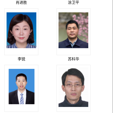
肖进胜
涂卫平
李锐
苏科华