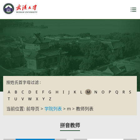
按姓氏首字母过滤 :
A
B
C
D
E
F
G
H
I
J
K
L
M
N
O
P
Q
R
S
T
U
V
W
X
Y
Z
当前位置: 前导页 >
学院列表
> m > 教师列表
拼音教师