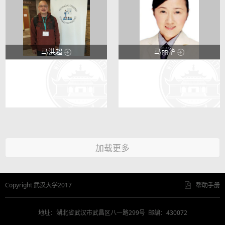
测量与遥感在公安反恐和灾害应
急领域的应...
马洪超
马丽华
123
123
50
0
加载更多
Copyright 武汉大学2017
帮助手册
地址：湖北省武汉市武昌区八一路299号 邮编：430072