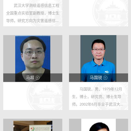
武汉大学测绘遥感信息工程
123
123
全国重点实验室副教授，博士生
91
0
导师。研究方向为灾害遥感信息
提取与评估理论方法，包括多模
态遥感影像配准与制图、灾害损
毁遥感评估、视觉语言大模型、
无人机实时遥感等，在RSE、
ISPRS P&...
马超
马国锐
马国锐，男，1979年12月
123
123
生，博士，研究员、博士生导
7
27
师。2002年6月毕业于武汉大学
遥感信息工程学院，2007年6月
毕业武汉大学测绘遥感信息工程
国家重点实验室。长期从事摄影