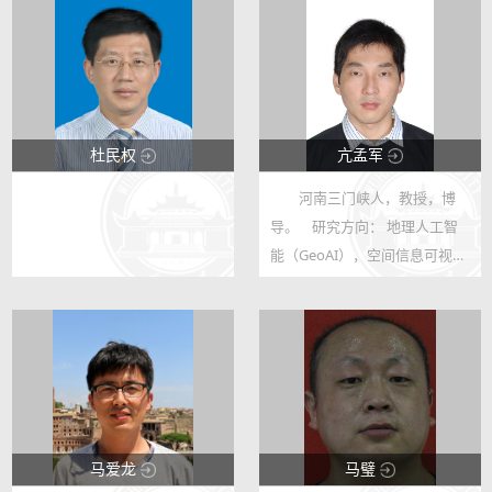
杜民权
亢孟军
河南三门峡人，教授，博
123
123
导。 研究方向： 地理人工智
27
63
能（GeoAI），空间信息可视
化，电子地图设计与开发 研究
成果被广泛应用于航空机载电子
地图系统装备、全国地名地址普
查以及大型公益/商用电子地
图。参与获得J...
马爱龙
马璧