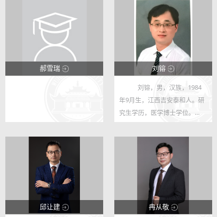
郝雪瑞
刘镕
刘镕，男，汉族，1984
123
123
年9月生，江西吉安泰和人。研
5
18
究生学历，医学博士学位。
2009年正式加入中国共产党。
从事人体寄生虫（日本血吸
虫）与宿主相互作用及其发育生
物学研究，新开展以小鼠为模型
研究人类生...
邱让建
冉从敬