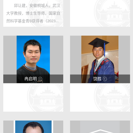
邱让建，安徽桐城人，武汉
123
123
大学教授，博士生导师，国家自
77
52
然科学基金青B获得者（2023）,
“武汉英才”优秀青年人才
（2023），主要从事智慧灌溉
理论与技术、变化环境下水资源
高效利用研究。在国内外期刊发
表学术论文...
冉启明
饶胜
123
123
4
230