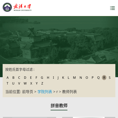
按姓氏首字母过滤 :
A
B
C
D
E
F
G
H
I
J
K
L
M
N
O
P
Q
R
S
T
U
V
W
X
Y
Z
当前位置: 前导页 >
学院列表
> r > 教师列表
拼音教师