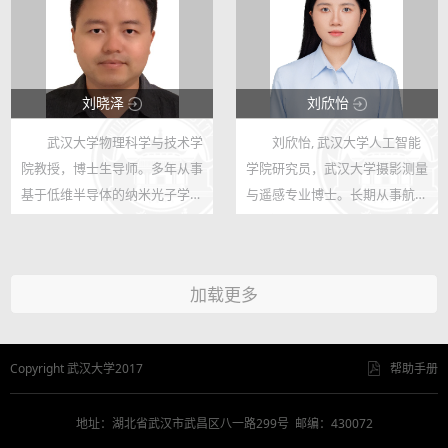
邦乾教授) 1992,7-2000,9 上海
丹麦奥胡斯大学化学系、交叉学
交通...
科纳米中心...
刘晓泽
刘欣怡
武汉大学物理科学与技术学
刘欣怡, 武汉大学人工智能
123
123
院教授，博士生导师。多年从事
学院研究员，武汉大学摄影测量
15
31
基于低维半导体的纳米光子学研
与遥感专业博士。长期从事航
究，主要兴趣包括二维半导体的
空/航天/行星摄影测量、时空智
激子物理，光与物质强耦合的光
能、动态建模、无人智能系统等
量子现象、物理机制及其光子学
领域研究。近年来主持国家自然
加载更多
应用等，研究的低维半导体主要
科学基金面上、青年项目，国家
包括...
级重点...
Copyright 武汉大学2017
帮助手册
地址：湖北省武汉市武昌区八一路299号 邮编：430072