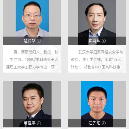
楚锡华
崔晓晖
男，河南濮阳人，教授，博
武汉大学国家网络安全学院
123
123
士生导师。1999.7本科毕业于大
教授，博士生导师，湖北“百人
3334
43
连理工大学工程力学专业，获学
计划”、湖北省XXX国防科技重
士学位，2007.4研究生毕业于大
点实验室负责人、教育部跨境网
连理工大学固体力学专业，获博
络空间安全工程研究中心主任、
士学位。2007.5入职武汉大学工
科技部“十三五、十四五“国家重
程力学系讲师，2009.12晋升副
点研发计划首席科学家、国家留
教授，...
学基...
董性平
江先阳