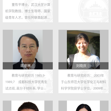
董性平博士、武汉大学计算
123
123
机学院教授、博士生导师、国家
175
62
级青年人才。曾任阿联酋起源人
工智能研究院研究员。2019 年
在北京理工大学，计算机学院智
能信息技术北京市重点实验室，
获得博士学位，师从沈建冰教
授。曾在...
蒋序林
刘晓庆
教育与研究经历 1985,9-
教育与研究经历： 2003年
123
123
1989,7 成都科技大学优秀生
于山东师范大学化学化工与材料
91
79
试点班, 高分子材料系, 学士
科学学院获学士学位，2009年
1989,9-1992,6 成都科技大学
初于中科院长春应用化学研究所
高分子材料工程国家重点实验
电分析化学国家重点实验室获博
室，硕士(导师：徐僖院士，郑
士学位。2009至2015年先后在