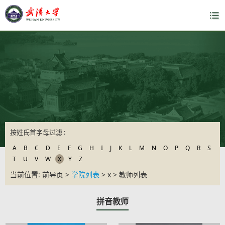
按姓氏首字母过滤 :
A
B
C
D
E
F
G
H
I
J
K
L
M
N
O
P
Q
R
S
T
U
V
W
X
Y
Z
当前位置: 前导页 >
学院列表
> x > 教师列表
拼音教师