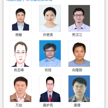
杨敏
许艳青
熊汉江
肖志峰
肖锐
向隆刚
万幼
唐炉亮
唐健