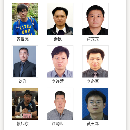
苏世亮
秦昆
卢宾宾
刘洋
李连营
李必军
赖旭东
江聪世
黄玉春