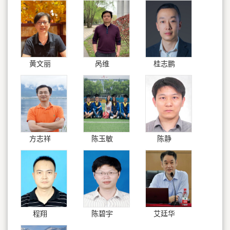
黄文丽
呙维
桂志鹏
方志祥
陈玉敏
陈静
程翔
陈碧宇
艾廷华