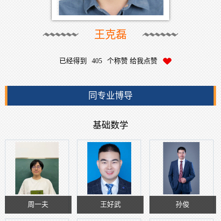
王克磊
已经得到
405
个称赞 给我点赞
同专业博导
基础数学
周一夫
王好武
孙俊