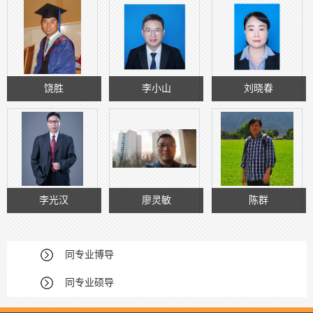
饶胜
李小山
刘晓春
李光汉
廖灵敏
陈群
同专业博导
同专业硕导