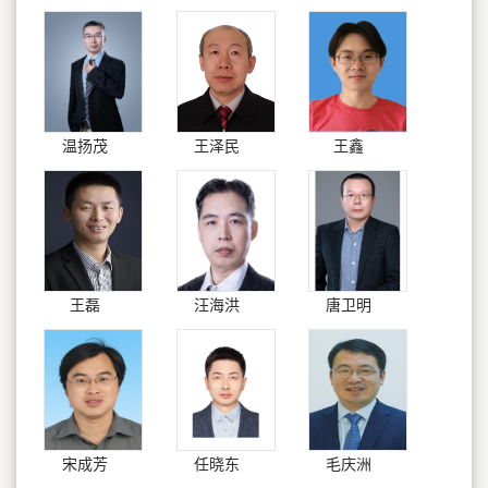
温扬茂
王泽民
王鑫
王磊
汪海洪
唐卫明
宋成芳
任晓东
毛庆洲