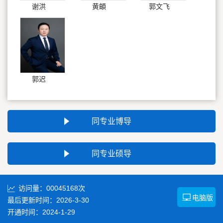
谢洪
黄頔
郭文飞
郭迟
同专业博导
同专业硕导
访问量：
00045168
次
电脑版
最后更新时间：
2026
-
3
-
30
开通时间：
2024
-
1
-
29