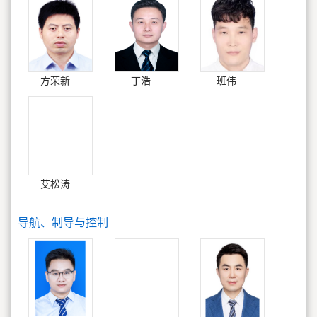
方荣新
丁浩
班伟
艾松涛
导航、制导与控制