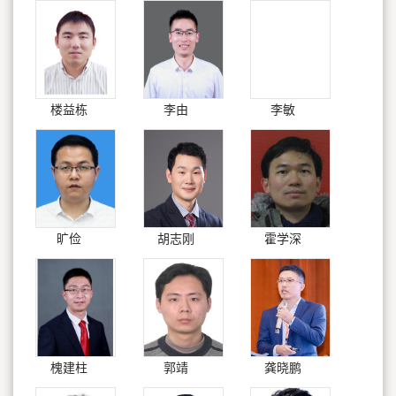
楼益栋
李由
李敏
旷俭
胡志刚
霍学深
槐建柱
郭靖
龚晓鹏