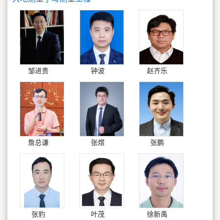
邹进贵
钟波
赵齐乐
詹总谦
张煜
张鹏
张豹
叶茂
徐新禹