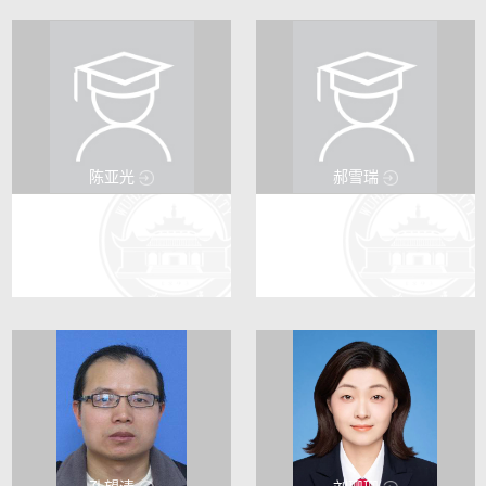
陈亚光
郝雪瑞
11776
6634
0
5