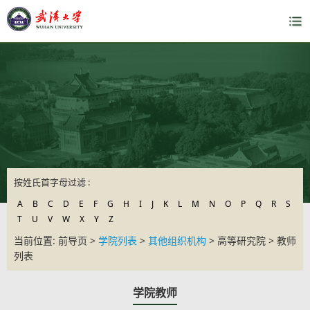
按姓氏首字母过滤 :
A
B
C
D
E
F
G
H
I
J
K
L
M
N
O
P
Q
R
S
T
U
V
W
X
Y
Z
当前位置: 前导页 >
学院列表
>
其他组织机构
> 高等研究院 > 教师
列表
学院教师