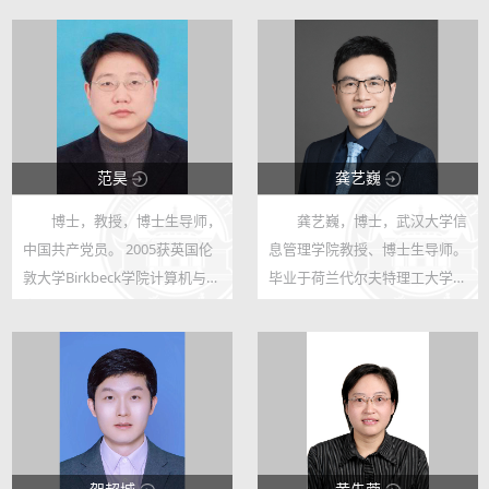
范昊
龚艺巍
博士，教授，博士生导师，
龚艺巍，博士，武汉大学信
6593
12161
中国共产党员。 2005获英国伦
息管理学院教授、博士生导师。
7
157
敦大学Birkbeck学院计算机与信
毕业于荷兰代尔夫特理工大学
息系统专业博士学位; 1995-
(Delft University of
2001年工作于华中师范大学信
Technology)，获得计算机科学
息管理系; 2001-2004英国伦敦
硕士学位和信息系统博士学位。
大学Birkbeck学院计算机与信息
毕业后在荷兰奈耶诺德工商大学
系统系攻读博...
(Nyenrode Busin...