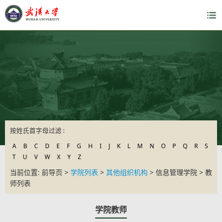
按姓氏首字母过滤 :
A
B
C
D
E
F
G
H
I
J
K
L
M
N
O
P
Q
R
S
T
U
V
W
X
Y
Z
当前位置: 前导页 >
学院列表
>
其他组织机构
> 信息管理学院 > 教
师列表
学院教师