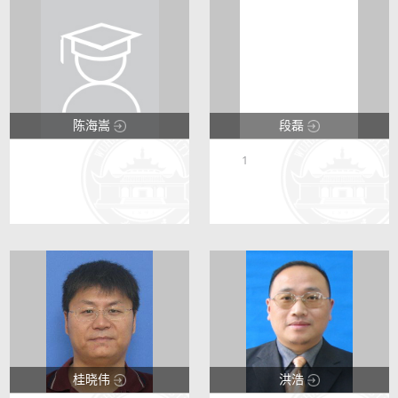
陈海嵩
段磊
1
6672
20579
4
26
桂晓伟
洪浩