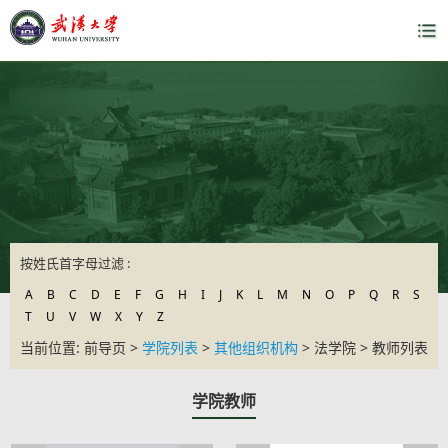
按姓氏首字母过滤 :
A
B
C
D
E
F
G
H
I
J
K
L
M
N
O
P
Q
R
S
T
U
V
W
X
Y
Z
当前位置: 前导页 >
学院列表
>
其他组织机构
> 法学院 > 教师列表
学院教师