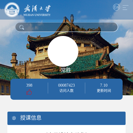
常胜
398
00087423
7
.
10
访问人数
更新时间
授课信息