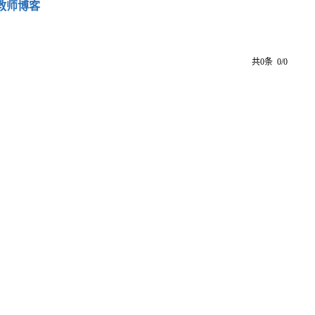
教师博客
共0条 0/0