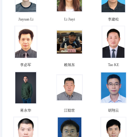
Jiayuan Li
Li Jiayi
李建松
李必军
赖旭东
Tao KE
蒋永华
江聪世
胡翔云