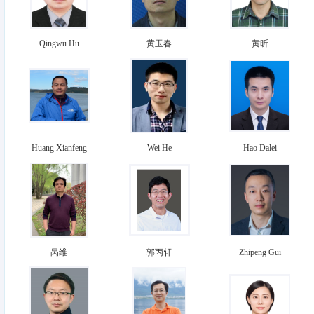
Qingwu Hu
黄玉春
黄昕
Huang Xianfeng
Wei He
Hao Dalei
呙维
郭丙轩
Zhipeng Gui