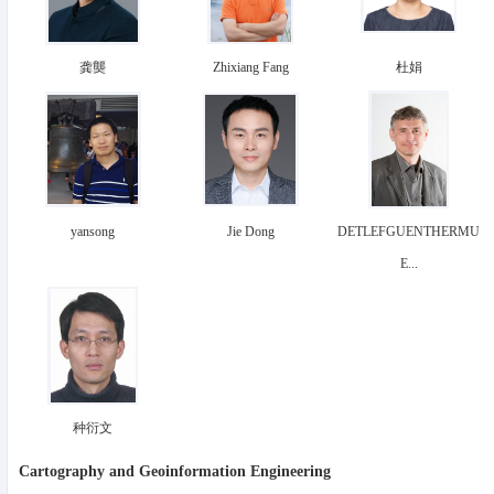
龚龑
Zhixiang Fang
杜娟
yansong
Jie Dong
DETLEFGUENTHERMU
E...
种衍文
Cartography and Geoinformation Engineering