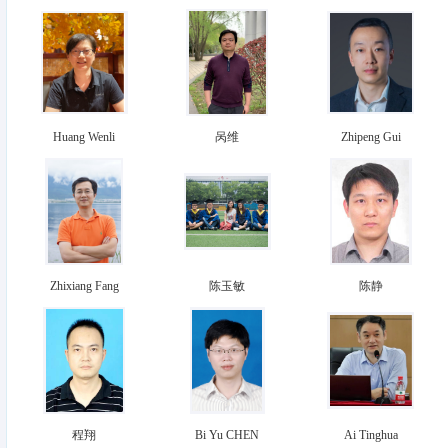
Huang Wenli
呙维
Zhipeng Gui
Zhixiang Fang
陈玉敏
陈静
程翔
Bi Yu CHEN
Ai Tinghua