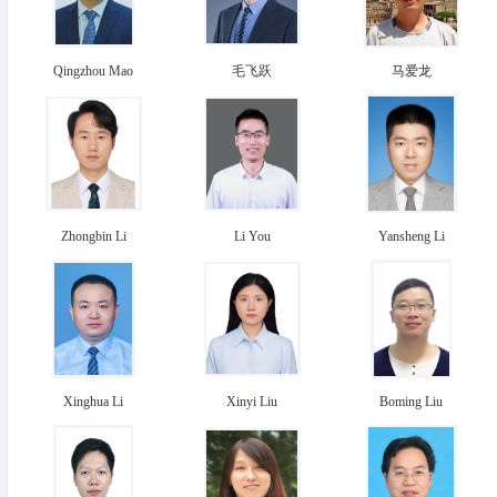
Qingzhou Mao
毛飞跃
马爱龙
Zhongbin Li
Li You
Yansheng Li
Xinghua Li
Xinyi Liu
Boming Liu