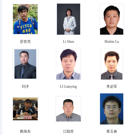
苏世亮
Li Shen
Binbin Lu
刘洋
LI Lianying
李必军
赖旭东
江聪世
黄玉春