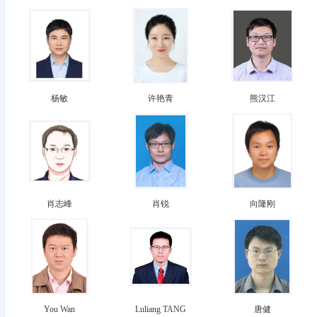
杨敏
许艳青
熊汉江
肖志峰
肖锐
向隆刚
You Wan
Luliang TANG
唐健