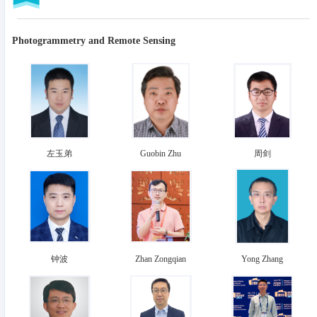
Photogrammetry and Remote Sensing
左玉弟
Guobin Zhu
周剑
钟波
Zhan Zongqian
Yong Zhang