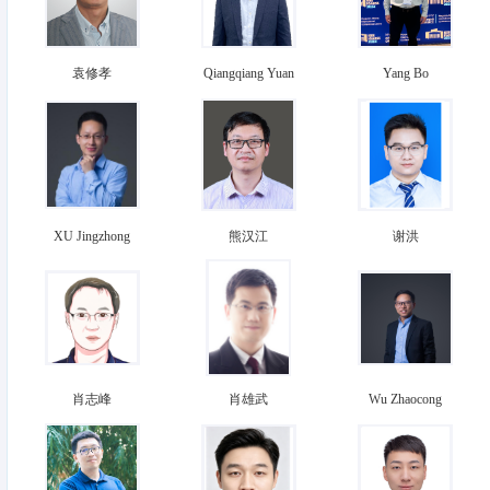
袁修孝
Qiangqiang Yuan
Yang Bo
XU Jingzhong
熊汉江
谢洪
肖志峰
肖雄武
Wu Zhaocong